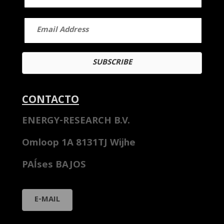
Email
Address
SUBSCRIBE
CONTACTO
ENERGY-RESEARCH B.V.
Omloop 1A 8131TJ Wijhe
PAÍses BAJOS
E-MAIL